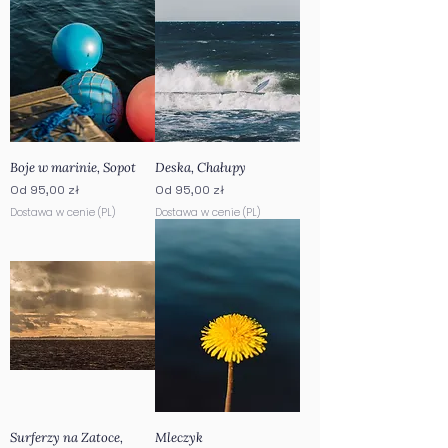
Boje w marinie, Sopot
Deska, Chałupy
Cena rabatowa
Cena rabatowa
Od
95,00 zł
Od
95,00 zł
Dostawa w cenie (PL)
Dostawa w cenie (PL)
Surferzy na Zatoce,
Mleczyk