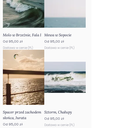
Molo w Brzeźnie, Fala I
Mewa w Sopocie
Cena rabatowa
Cena rabatowa
Od
95,00 zł
Od
95,00 zł
Dostawa w cenie (PL)
Dostawa w cenie (PL)
Spacer przed zachodem
Sztorm, Chałupy
słońca, Jurata
Cena rabatowa
Od
95,00 zł
Cena rabatowa
Od
95,00 zł
Dostawa w cenie (PL)