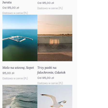
Jurata
Cena rabatowa
Od
95,00 zł
Cena rabatowa
Od
95,00 zł
Dostawa w cenie (PL)
Dostawa w cenie (PL)
Molo na wiosnę, Sopot
Trzy paski na
falochronie, Gdańsk
Cena
95,00 zł
Cena rabatowa
Od
95,00 zł
Dostawa w cenie (PL)
Dostawa w cenie (PL)