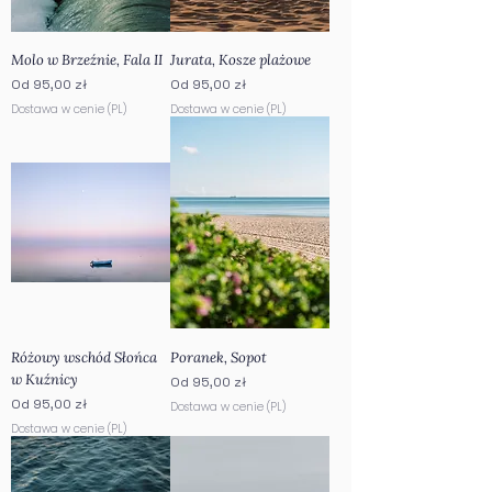
Molo w Brzeźnie, Fala II
Jurata, Kosze plażowe
Cena rabatowa
Cena rabatowa
Od
95,00 zł
Od
95,00 zł
Dostawa w cenie (PL)
Dostawa w cenie (PL)
Różowy wschód Słońca
Poranek, Sopot
w Kuźnicy
Cena rabatowa
Od
95,00 zł
Cena rabatowa
Od
95,00 zł
Dostawa w cenie (PL)
Dostawa w cenie (PL)