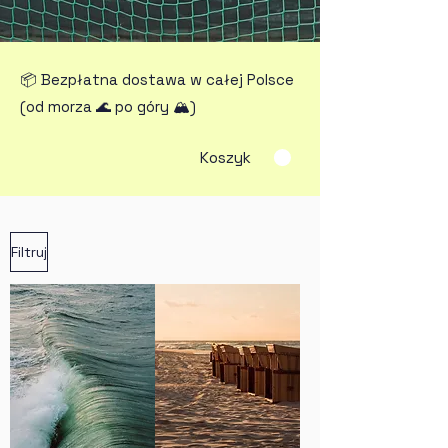
📦 Bezpłatna dostawa w całej Polsce
(od morza 🌊 po góry 🏔️)
Koszyk
Filtruj