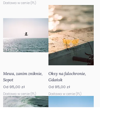
Dostawa w cenie (PL)
Mewa, zanim zniknie,
Oksy na falochronie,
Sopot
Gdańsk
Cena rabatowa
Cena rabatowa
Od
95,00 zł
Od
95,00 zł
Dostawa w cenie (PL)
Dostawa w cenie (PL)