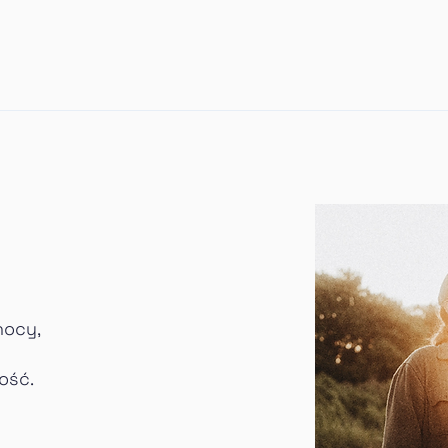
(każdy wydr
zamówienie
W cenę wli
Wydruki wy
tubach,
Proszę pami
mogą różni
na ekranie 
tabletu. Wyn
ustawienia
ekranów. St
jak najwier
oryginalnyc
zagwaranto
kolorystyc
nocy,
wyświetlan
ość.