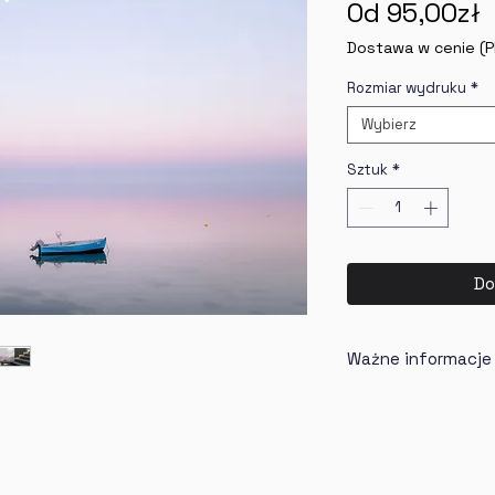
Od
95,00zł
Dostawa w cenie (P
Rozmiar wydruku
*
Wybierz
Sztuk
*
Do
Ważne informacje
Wydruk na 
(Solution 
Wydruk spr
Czas oczeki