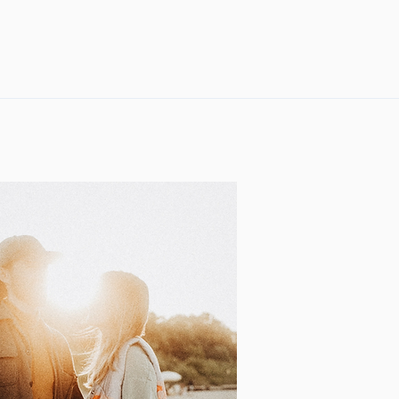
uk realizujemy na 
),
czona jest dostawa,
syłane są w kartonowych 
ętać, że kolory wydruku 
ć się od tych wyświetlanych 
komputera, telefonu czy 
ika to z różnic w kalibracji i 
ch kolorów poszczególnych 
aramy się, aby nasze wydruki 
niej oddawały kolory 
h zdjęć, jednak nie możemy 
wać idealnego dopasowania 
znego z obrazem 
ym na Państwa urządzeniu.