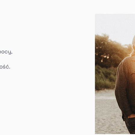
nocy,
ość.