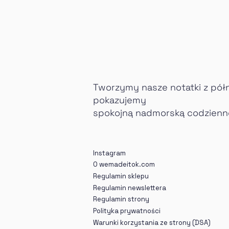
Tworzymy nasze notatki z pół
pokazujemy
spokojną nadmorską codzienn
Instagram
O wemadeitok.com
Regulamin sklepu
Regulamin newslettera
Regulamin strony
Polityka prywatności
Warunki korzystania ze strony (DSA)