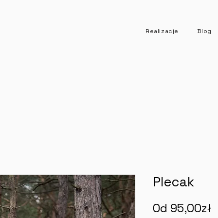
Realizacje
Blog
Plecak
Od
95,00zł