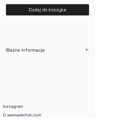
Dodaj do koszyka
Ważne informacje
Wydruk na 
papierze półmatowym 
(Solution Semi Matt Warmtone 
255g),
Wydruk sprzedawany jest 
bez 
ramy
,
Czas oczekiwania - do 21 dni 
Instagram
roboczych (każdy wydruk 
realizujemy na zamówienie),
O wemadeitok.com
W cenę wliczona jest dostawa,
Regulamin sklepu
Wydruki wysyłane są w 
Regulamin newslettera
kartonowych tubach,