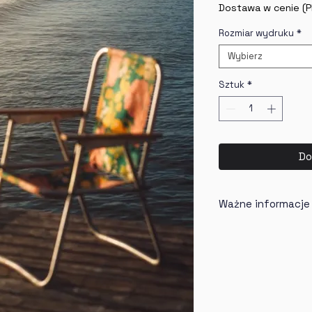
Dostawa w cenie (P
Rozmiar wydruku
*
Wybierz
Sztuk
*
Do
Ważne informacje
Wydruk na 
(Solution 
Wydruk spr
Czas oczeki
(każdy wydr
zamówienie