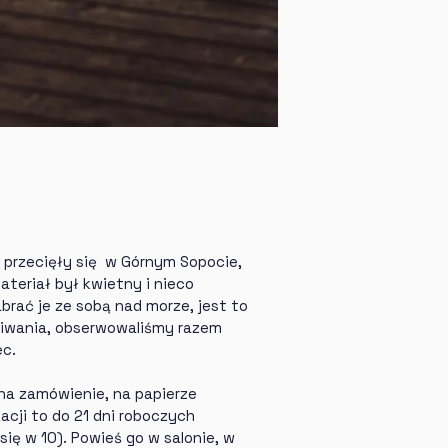
W cenę wli
Wydruki wy
tubach,
Proszę pami
mogą różni
na ekranie 
tabletu. Wyn
ustawienia
ekranów. St
jak najwier
oryginalnyc
zagwaranto
 przecięły się  w Górnym Sopocie, 
kolorystyc
teriał był kwietny i nieco 
wyświetlan
rać je ze sobą nad morze, jest to 
iwania, obserwowaliśmy razem 
c. 
 na zamówienie, na papierze 
cji to do 21 dni roboczych 
ię w 10). Powieś go w salonie, w 