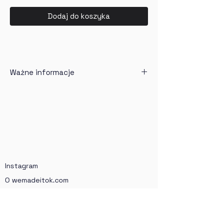
Dodaj do koszyka
Ważne informacje
Wydruk na 
papierze półmatowym 
(Solution Semi Matt Warmtone 
255g),
Wydruk sprzedawany jest 
bez 
ramy
,
Czas oczekiwania - do 21 dni 
Instagram
roboczych (każdy wydruk 
realizujemy na zamówienie),
O wemadeitok.com
W cenę wliczona jest dostawa,
Regulamin sklepu
Wydruki wysyłane są w 
Regulamin newslettera
kartonowych tubach,
Proszę pamiętać, że kolory 